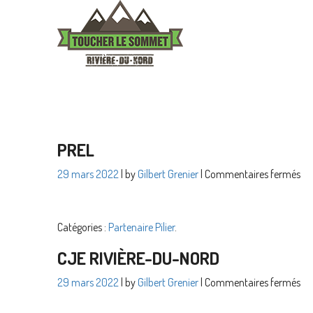
A
PREL
sur
29 mars 2022
| by
Gilbert Grenier
|
Commentaires fermés
PR
Catégories :
Partenaire Pilier
.
CJE RIVIÈRE-DU-NORD
sur
29 mars 2022
| by
Gilbert Grenier
|
Commentaires fermés
CJ
Riv