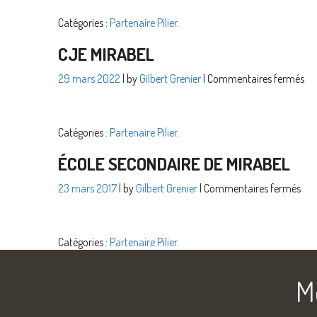
du
Catégories :
Partenaire Pilier
.
No
CJE MIRABEL
sur
29 mars 2022
| by
Gilbert Grenier
|
Commentaires fermés
CJ
Mir
Catégories :
Partenaire Pilier
.
ÉCOLE SECONDAIRE DE MIRABEL
sur
23 mars 2017
| by
Gilbert Grenier
|
Commentaires fermés
Éco
sec
de
Catégories :
Partenaire Pilier
.
Mir
M