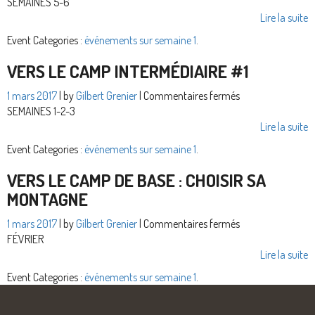
Vers
SEMAINES 5-6
le
Lire la suite
camp
Event Categories :
événements sur semaine 1
.
intermédiaire
#2
VERS LE CAMP INTERMÉDIAIRE #1
sur
1 mars 2017
| by
Gilbert Grenier
|
Commentaires fermés
Vers
SEMAINES 1-2-3
le
Lire la suite
camp
Event Categories :
événements sur semaine 1
.
intermédiaire
#1
VERS LE CAMP DE BASE : CHOISIR SA
MONTAGNE
sur
1 mars 2017
| by
Gilbert Grenier
|
Commentaires fermés
Vers
FÉVRIER
le
Lire la suite
camp
Event Categories :
événements sur semaine 1
.
de
base